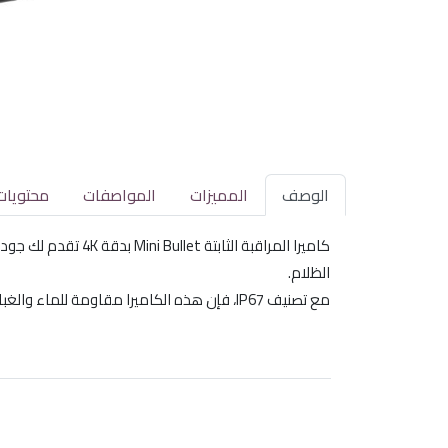
الوصف
المميزات
المواصفات
محتويات
الظلام.
مع تصنيف IP67، فإن هذه الكاميرا مقاومة للماء والغبار، مما يجعلها مثالية للاستخدام الخارجي. استمتع بتقنية 4 في 1 التي تدعم إشارات متعددة لتلبية احتياجاتك.