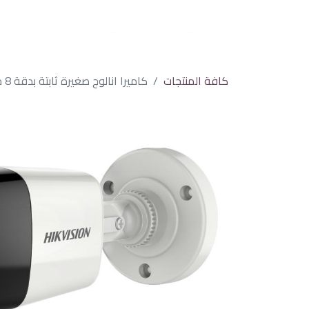
كافة المنتجات
كاميرا انالوج صغيرة ثابتة بدقة 8 ميجا بجودة 4K