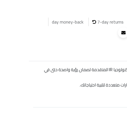
7-day returns
كاميرا المراقبة الثابتة Mini Bullet بدقة 4K تقدم لك جودة صورة استثنائية مع تصميم مدمج يناسب جميع البيئات. تتميز هذه الكاميرا بتكنولوجيا IR المتقدمة لضمان رؤية واضحة حتى في