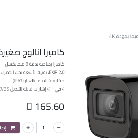
الرئسيه
من نحن
خدماتنا
الدعم الفن
كاميرا انالوج صغيرة ثابتة بدق
كاميرا رصاصة بدقة 8 ميجابكسل
EXIR 2.0: تقنية الأشعة تحت الحمراء المتقدمة بمسافة 30 مترًا
مقاومة للماء والغبار (IP67)
4 في 1 (4 إشارات قابلة للتبديل TVI/AHD/CVI/CVBS).

165.60
إضاف