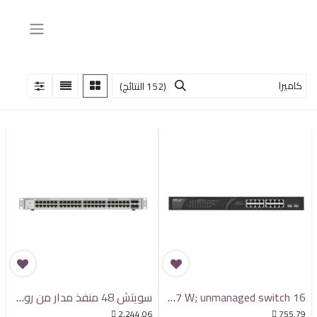
(152 النتائج)
16 x 1000M copper ports and 2 x 1000M uplink SFP combo ports: 16 ports for PoE/PoE+, with the maximum PoE power up to 247 W; unmanaged switch;
سويتش 48 منفذ مدار من روجي

2,244.06

755.79