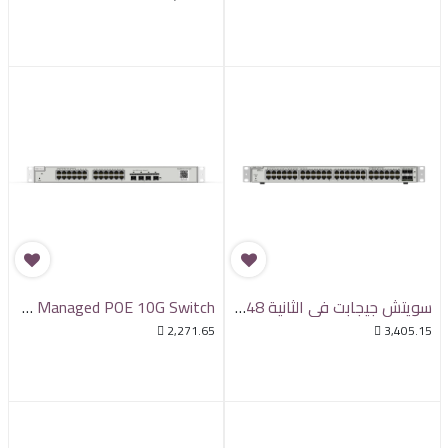
سويتش جيجابت في الثانية 48 منافذ و +-4SFP POE -و كلاود مدى الحياة من Reyee
Ruijie 24-Port L2 Managed POE 10G Switch

2,271.65

3,405.15