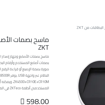
الرئسيه
من نحن
خدماتنا
الدعم الفن
بطاقات من ZKT
ماسح بصمات الأصاب
ZKT
0+CR10E+CR10M
المستخدمين أنظمة ZKTeco في الموقع.

598.00