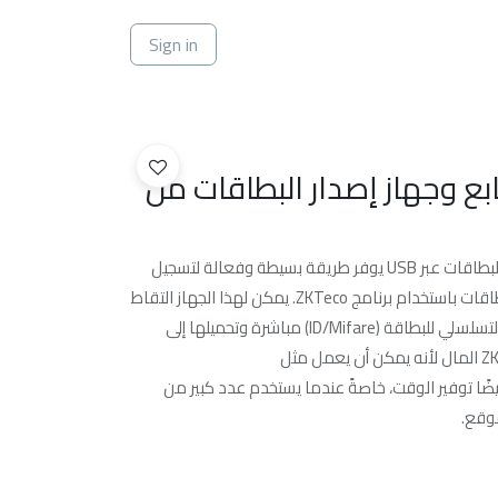
ي
Sign in
ع وجهاز إصدار البطاقات من
ماسح بصمات الأصابع وجهاز إصدار البطاقات عبر USB يوفر طريقة بسيطة وفعالة لتسجيل
بصمات أصابع المستخدم وأرقام البطاقات باستخدام برنامج ZKTeco. يمكن لهذا الجهاز التقاط
صورة بصمة الإصبع أو قراءة الرقم التسلسلي للبطاقة (ID/Mifare) مباشرة وتحميلها إلى
النظام عبر واجهة USB. يوفر ZK8500R المال لأنه يمكن أن يعمل مثل
ZK450، ويمكنه أيضًا توفير الوقت، خاصةً عندما يستخدم عدد كبير من