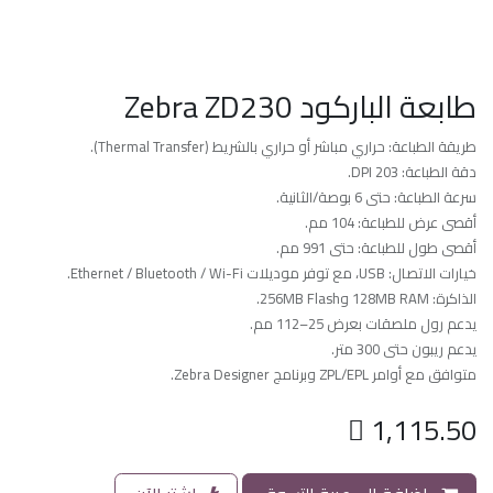
طابعة الباركود Zebra ZD230
طريقة الطباعة: حراري مباشر أو حراري بالشريط (Thermal Transfer).
دقة الطباعة: 203 DPI.
سرعة الطباعة: حتى 6 بوصة/الثانية.
أقصى عرض للطباعة: 104 مم.
أقصى طول للطباعة: حتى 991 مم.
خيارات الاتصال: USB، مع توفر موديلات Ethernet / Bluetooth / Wi-Fi.
الذاكرة: 128MB RAM و256MB Flash.
يدعم رول ملصقات بعرض 25–112 مم.
يدعم ريبون حتى 300 متر.
متوافق مع أوامر ZPL/EPL وبرنامج Zebra Designer.

1,115.50