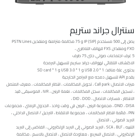
سنترال جراند ستريم
يصل إلى 500 مستخدم IP (SIP) و 75 مكالمة متزامنة ومنفذين PSTN Lines
FXO ومنفذان FXS للهاتف التناظري ،
5 غرف اجتماعات صوتي حتى 75 طرف
الاكتشاف التلقائي لهواتف جراند ستريم لتسهيل البرمجة
يحتوي علة منافذ: USB 2.0 * 1 و USB 3.0 * 1 و SD card * 1
يقدم API لتسهيل دمجه مع البرامج الخارجية
ميزات الاتصال: Call park ، تحويل المكالمات ، انتظار المكالمات ، معرف المتصل
، تسجيل المكالمات ، سجل المكالمات ، نغمة الرنين ، IVR ، الموسيقى قيد
الانتظار ، مسارات الاتصال ، DID ، DOD ،
DND ، DISA ، مجموعة الرنين ، الرنين في وقت واحد ، الجدول الزمني ، مجموعات
PIN ، قائمة انتظار المكالمات ، مجموعة الالتقاط ، الترحيل / الاتصال الداخلي ،
البريد الصوتي ، الاتصال
التنبيه ، SCA ، BLF ، البريد الصوتي إلى البريد الإلكتروني ، الفاكس إلى البريد
الإلكتروني ، الاتصال السريع ، معاودة الاتصال ، الاتصال بالاسم ، مكالمة