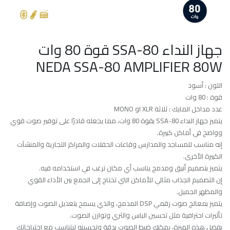
جهاز النداء SSA-80 قوة 80 وات
NEDA SSA-80 AMPLIFIER 80W
اللون : أسود
قوة : 80 وات
عدد مداخل المايك : ثلاثة XLR او MONO
يتميز جهاز النداء SSA-80 بقوة 80 وات، مما يجعله قادرًا على توفير صوت قوي
وواضح في أماكن كبيرة.
إنه مناسب للمساجد والمدارس وقاعات الحفلات والمراكز التجارية والمنشآت
الكبيرة الأخرى.
يتميز بتصميم أنيق ومدمج يناسب أي مكان ترغب في استخدامه فيه.
إن التصميم الجذاب مثالي للأماكن التي تحتاج إلى الجمع بين الأداء القوي
والمظهر الجميل.
يتميز بمعالج صوت رقمي DSP المدمج، والذي يسمح بتعديل الصوت وإضافة
تأثيرات احترافية مثل تحسين الباس والثري وتوازن الصوت.
بفضل هذه الميزة، يمكنك ضبط الصوت بدقة وتحسينه ليتناسب مع احتياجاتك