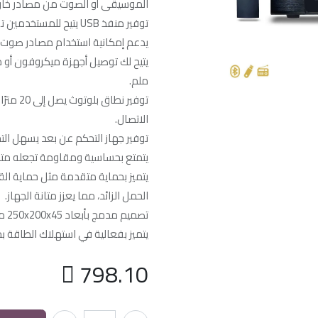
الموسيقى أو الصوت من مصادر خارج
توفير منفذ USB يتيح للمستخدمين تشغيل الموسيقى مباشرة من أجهزة USB.
يدعم إمكانية استخدام مصادر صوت متنوعة مثل الرا
ملم.
توفير ن
الاتصال.
توفير جهاز التحكم عن بعد يسهل الت
يتمتع بحساسية ومقاومة تجعله متو
يتميز بحماية متقدمة مثل حماية الق
الحمل الزائد، مما يعزز متانة الجهاز.
تصميم مدمج بأبعاد 250x200x45 ملم ووزن 1.5 كجم، مما يجعله سهل الحمل والتركيب.
يتميز بفعالية في استهلاك الطاقة بحيث يستهل

798.10