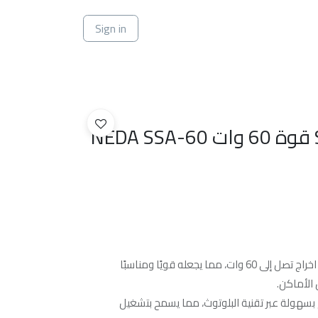
ي
Sign in
جهاز النداء SSA-60 قوة 60 وات NEDA SSA-60
يقدم جهاز امبلي فاير SSA-60 قوة اخراج تصل إلى 60 وات، مما يجعله قويًا ومناسبًا
الأماكن.
سهولة عبر تقنية البلوتوث، مما يسمح بتشغيل