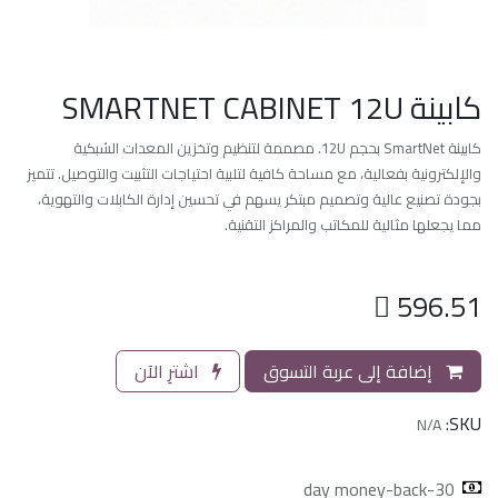
كابينة SMARTNET CABINET 12U
كابينة SmartNet بحجم 12U. مصممة لتنظيم وتخزين المعدات الشبكية
والإلكترونية بفعالية، مع مساحة كافية لتلبية احتياجات التثبيت والتوصيل. تتميز
بجودة تصنيع عالية وتصميم مبتكر يسهم في تحسين إدارة الكابلات والتهوية،
مما يجعلها مثالية للمكاتب والمراكز التقنية.

596.51
إضافة إلى عربة التسوق
اشترِ الآن
SKU:
N/A
30-day money-back