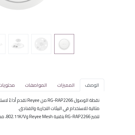
الوصف
المميزات
المواصفات
محتويات
مثالية للاستخدام في البيئات التجارية والفنادق.
تتميز RG-RAP2266 بتقنية Reyee Mesh و802.11K/V، مما يضمن تغطية شاملة وسهولة في التركيب والتشغيل.