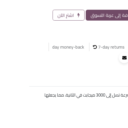
ة إلى عربة التسوق
اشترِ الآن
7-day returns
نقطة الوصول RG-RAP2266 من Reyee تقدم أداءً لاسلكيًا مزدوجًا مع تصميم أنيق مناسب للتركيب على السقف. توفر هذه النقطة سرعة تصل إلى 3000 ميجابت في الثانية، مما يجعلها