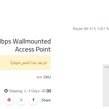
الرئسيه
من نحن
خدماتنا
الدعم الفن
Reyee Wi-Fi 5 1267 
Mbps Wallmounted
Access Point
لم يعد هذا المنتج متوفراً.
SKU:
N/A
Shipping: 2-3 Days
30-day money-back
Share :