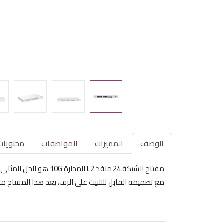
الوصف
المميزات
المواصفات
محتويات
مفتاح الشبكة 24 منفذ L2 المدارة 10G هو الحل المثالي لتلبية احتياجات الشبكات الحديثة. يتميز بـ 24 منفذ Gigabit RJ45 و4 فتحات SFP+، مما يوفر أداءً عاليًا وموثوقية.
مع تصميمه القابل للتثبيت على الرف، يعد هذا المفتاح مثالي