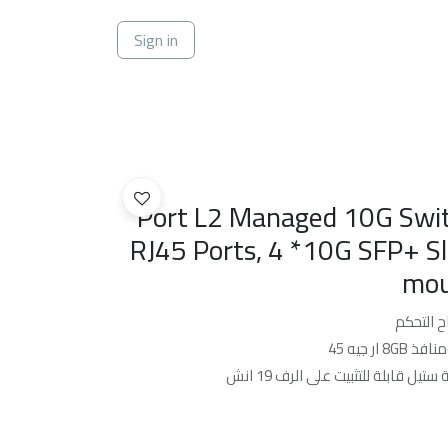
ي
Sign in
24-Port L2 Managed 10G Swi
RJ45 Ports, 4 *10G SFP+ S
mou