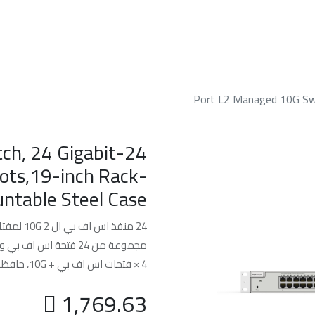
الرئسيه
من نحن
خدماتنا
الدعم الفن
24-Port L2 Managed 10G S
tch, 24 Gigabit
lots,19-inch Rack-
ntable Steel Case
24 منفذ اس اف بي ال 2 10G لمفتاح التحكم
مجموعة من 24 فتحة اس اف بي ومنافذ 8GB ار جيه 45
4 × فتحات اس اف بي + 10G، حافظة ستيل قابلة للتثبيت على الرف 19 انش

1,769.63