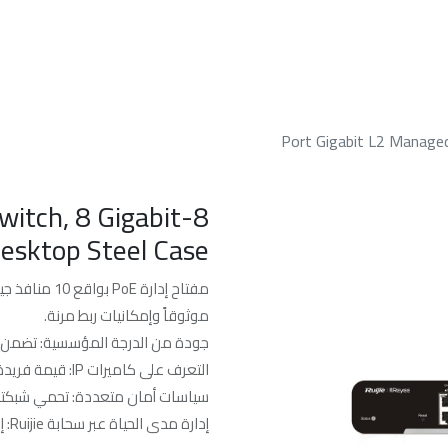
الرئسيه
من نحن
خدماتنا
الدعم الفن
8-Port Gigabit L2 Manage
witch, 8 Gigabit
Desktop Steel Case
موثوقاً وإمكانيات ربط مرنة.
جودة من الدرجة المؤسسية: تضمن أداء
التعرف على كاميرات IP: قيمة فريدة لشبكات CCTV.
سياسات أمان متعددة: تحمي شبكتك
إدارة مدى الحياة عبر سحابة Ruijie: إمكانية الإدارة عن بُعد في أي وقت ومن أي مكان.