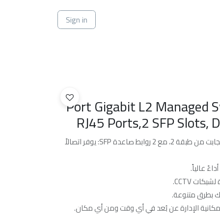
ي
Sign in
8-Port Gigabit L2 Managed S
RJ45 Ports,2 SFP Slots, 
مفتاح إدارة PoE بواقع 10 منافذ جيجابت من طبقة 2، مع 2 روابط صاعدة SFP: يوفر اتصالاً
ً عالياً.
 بطرق متنوعة.