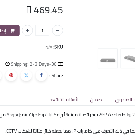

469.45
إضاف
SKU:
N/A
Shipping: 2-3 Days
30-day money-back
Share :
 الصندوق
الضمان
الأسئلة الشائعة
مفتاح إدارة PoE بواقع 8 منافذ جيجابت من طبقة 2، مع 2 روابط صاعدة SFP، يوفر اتصالاً موثوقاً و
يرات IP، مما يجعله خيارًا مثاليًا لشبكات CCTV.