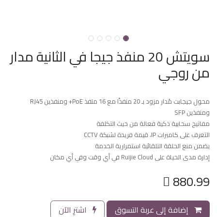
سويتش 20 منفذ جيجا في الثانية مدار
من روجي
محول جيجابت مُدار مزود بـ 20 منفذًا مع 16 منفذ PoE+ ومنفذين RJ45
ومنفذين SFP
مفاتيح سحابية ذكية فعالة من حيث التكلفة
التعرف على كاميرات IP، قيمة فريدة لشبكة CCTV
يضمن منع الحلقة التلقائية استمرارية الخدمة
إدارة مدى الحياة على Ruijie Cloud في أي وقت وفي أي مكان

880.99
إضافة إلى عربة التسوق
اشترِ الآن