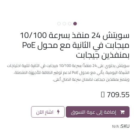
سويتش 24 منفذ بسرعة 10/100
ميجابت في الثانية مع محول PoE
بمنفذين جيجابت
سويتش يحتوي على 24 منفذًا بسرعة 10/100 ميجابت في الثانية لتلبية احتياجات
الشبكة اليومية. يأتي مع محول PoE لدعم توفير الطاقة للأجهزة المتصلة،
ويتميز بمنفذين جيجابت لضمان سرعة اتصال أعلى.

709.55
إضافة إلى عربة التسوق
اشترِ الآن
SKU:
N/A