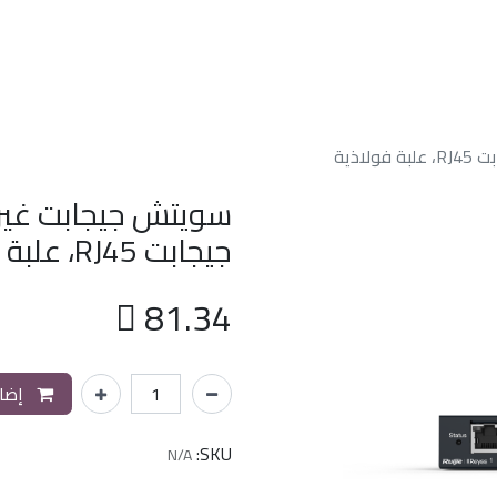
الرئسيه
من نحن
خدماتنا
الدعم الفن
جيجابت RJ45، علبة فولاذية

81.34
إضاف
SKU:
N/A