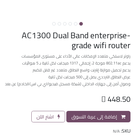
AC1300 Dual Band enterprise-
grade wifi router
راوتر لاسلكي متعدد الإمكانات عالي الأداء على مستوى المؤسسات
يدعم 802.11ac موجة 2، إجمالي 1317 ميجابت لكل ثانية بـ 5 هوائيات
يدعم تحميل موازنة إنترنت واسع النطاق متعدد غير قابل للكسر
عرض النطاق الترددي يصل إلى 500 ميجابت لكل ثانية
وصول آمن إلى جهازك الداخلي (شبكة مسجل فيديو/اي بي اس/الخادم) عن بعد

448.50
إضافة إلى عربة التسوق
اشترِ الآن
SKU:
N/A