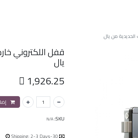
الرئسيه
من نحن
خدماتنا
الدعم الفن
يال

1,926.25
إضاف
SKU:
N/A
Shipping: 2-3 Days
30-day money-back