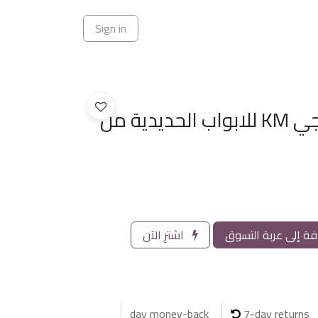
ي
Sign in
قفل اللكتروني خارجي KM للابواب الحديدية من
ة إلى عربة التسوق
اشترِ الآن
7-day returns