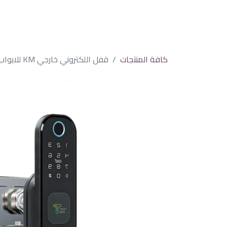
كافة المنتجات
قفل اللكتروني خارجي KM للابواب الحديدية من يال