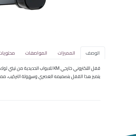
الوصف
المميزات
المواصفات
محتويات
قفل اللكتروني خارجي KM للابواب الحديدية من تيتي لوك هو الحل الأمثل لتأمين منزلك أو مكتبك. يجمع بين الأمان العالي والتكنولوجيا الحديثة لتوفير تجربة استخدام مريحة وآمنة.
يتميز هذا القفل بتصميمه العصري وسهولة التركيب، مما يج