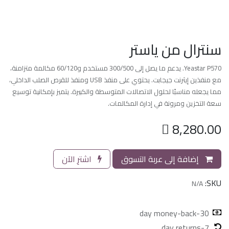
سنترال من ياستر
Yeastar P570. يدعم ما يصل إلى 300/500 مستخدم و60/120 مكالمة متزامنة،
مع منفذين إيثرنت جيجابت. يحتوي على منفذ USB ومنفذ للقرص الصلب الداخلي،
مما يجعله مناسبًا لحلول الاتصالات المتوسطة والكبيرة. يتميز بإمكانية توسيع
سعة التخزين ومرونة في إدارة المكالمات.

8,280.00
إضافة إلى عربة التسوق
اشترِ الآن
SKU:
N/A
30-day money-back
7-day returns