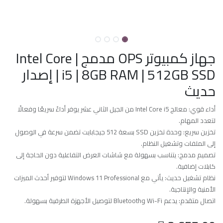
جهاز كمبيوتر OPS مدمج | Intel Core
i5 | 8GB RAM | 512GB SSD | إصدار
حديث
أداء قوي: معالج Intel Core i5 من الجيل الثاني عشر يوفر أداءً سريعًا وفعالًا
لتعدد المهام.
تخزين سريع: وحدة تخزين SSD بسعة 512 جيجابايت تضمن سرعة في الوصول
إلى الملفات وتشغيل النظام.
تصميم مدمج: يتناسب بسهولة مع شاشات العرض التفاعلية دون الحاجة إلى
كابلات إضافية.
نظام تشغيل حديث: يأتي مع Windows 11 Professional لتوفير أحدث الميزات
الأمنية والإنتاجية.
اتصال متقدم: يدعم Wi-Fi وBluetooth لتوصيل الأجهزة الطرفية بسهولة.