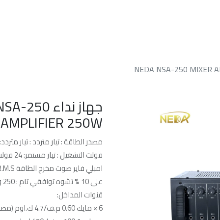
الرئسيه
من نحن
خدماتنا
الدعم الفن
 الهندي 250 وات NEDA NSA-250 MIXER AMPLIFIER
 AMPLIFIER 250W
مصدر الطاقة : تيار متردد : تيار متردد: 220-240 ف, 50/60 هرت
فولت التشغيل : تيار مستمر: 24 فولت (2×12 ف ) بطارية سيارة
امبلي فاير صوت مخرج الطاقة R.M.S
على 10 % تشوه توافقي تام : 250 وات.
قنوات المداخل:
6 × مايك 0.60 م.ف/4.7 ك.اوم (مصدر مقاومة المايك 50 Ω الى 1ك. Ω