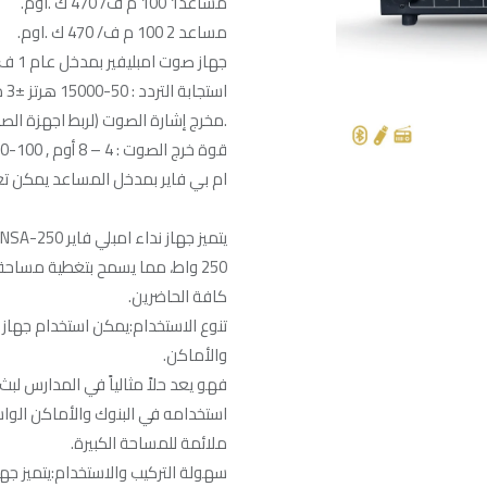
مساعد1 100 م ف/ 470 ك .اوم.
مساعد 2 100 م ف/ 470 ك .اوم.
جهاز صوت امبليفير بمدخل عام 1 ف / 50 ك .اوم.
استجابة التردد : 50-15000 هرتز ±3 ديسيبل
.مخرج إشارة الصوت (لربط اجهزة الصوت) : 200 م.فولت / 0
قوة خرج الصوت : 4 – 8 أوم , 100-70 فولت.
ام بي فاير بمدخل المساعد يمكن تع
250 واط، مما يسمح بتغطية مس
كافة الحاضرين.
والأماكن.
فهو يعد حلاً مثالياً في المدارس لبث
استخدامه في البنوك والأماكن الوا
ملائمة للمساحة الكبيرة.
سهولة التركيب والاستخدام:يتميز جهاز نداء NSA-250 بسهولة التركيب