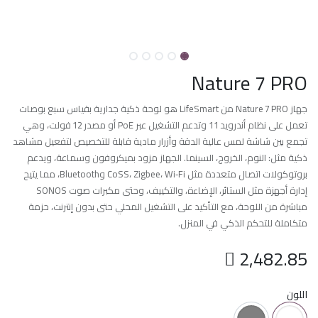
Nature 7 PRO
جهاز Nature 7 PRO من LifeSmart هو لوحة ذكية جدارية بقياس سبع بوصات
تعمل على نظام أندرويد 11 وتدعم التشغيل عبر PoE أو مصدر 12 فولت، وهي
تجمع بين شاشة لمس عالية الدقة وأزرار مادية قابلة للتخصيص لتفعيل مشاهد
ذكية مثل: النوم، الخروج، السينما. الجهاز مزود بميكروفون وسماعة، ويدعم
بروتوكولات اتصال متعددة مثل CoSS، Zigbee، Wi‑Fi وBluetooth، مما يتيح
إدارة أجهزة مثل الستائر، الإضاءة، والتكييف، وحتى مكبرات صوت SONOS
مباشرة من اللوحة، مع التأكيد على التشغيل المحلي حتى بدون إنترنت، حزمة
متكاملة للتحكم الذكي في المنزل.

2,482.85
اللون