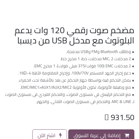
مضخم صوت رقمي 120 وات يدعم
البلوتوث مع مدخل USB من ديسبا
● وظائف Bluetooth وFM وUSB مدمجة.
● 2 مدخلات MIC، 2 مدخلات خط، 1 مخرج خط.
● 2 مدخلات EMC (100 فولت/375 ميلي فولت)، 1 مخرج EMC.
● دعم إخراج الجهد المستمر 100V/70V، وإخراج المقاومة الثابتة 4-16Ω.
● يمكن التحكم فيه بواسطة جهاز التحكم عن بعد بالأشعة تحت الحمراء.
● مع وظيفة الأولوية، تكون الأولوية EMC/MIC1>AUX1/AUX2/MIC2.
● مع التحكم الرئيسي في مستوى الصوت، والتحكم الفردي في مستوى الصوت
لـ MIC & LINE، والتحكم في مستوى الصوت الثلاثي، والجهير.

931.50
إضافة إلى عربة التسوق
اشترِ الآن