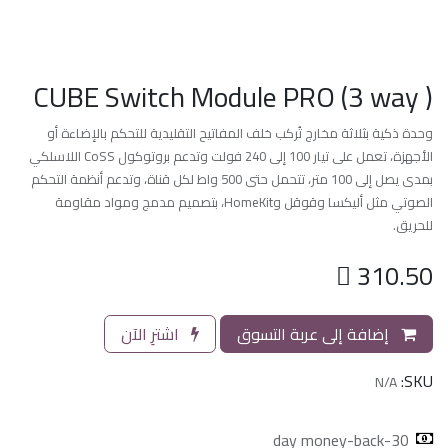
CUBE Switch Module PRO (3 way )
وحدة ذكية بثلاثة مخارج تُركب خلف المفاتيح التقليدية للتحكم بالإضاءة أو
الأجهزة، تعمل على تيار 100 إلى 240 فولت وتدعم بروتوكول CoSS اللاسلكي
بمدى يصل إلى 100 متر، تتحمل حتى 500 واط لكل قناة، وتدعم أنظمة التحكم
الصوتي مثل أليكسا وقوقل وHomeKit، بتصميم مدمج ومواد مقاومة
للحريق.

310.50
إضافة إلى عربة التسوق
اشترِ الآن
SKU:
N/A
30-day money-back