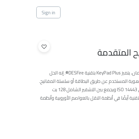
ي
Sign in
ح المتقدمة
للتعرف على المستخدمين بسرعة وأمان، يتميز KeyPad Plus بتقنية DESFire®. إنه الحل
 هوية المستخدم عن طريق البطاقة أو سلسلة المفاتيح.
يعتمد DESFire® على المعيار الدولي ISO 14443 ويجمع بين التشفير الشامل 128 بت
قنية أيضًا في أنظمة النقل بالعواصم الأوروبية وأنظمة