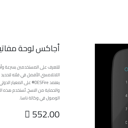
الرئسيه
من نحن
خدماتنا
الدعم الفن
أجاكس لوحة مفاتي
اللاتلامسي الأفضل في فئته لتحديد
والحماية من النسخ. تُستخدم هذه الت
الوصول في وكالة ناسا.

552.00