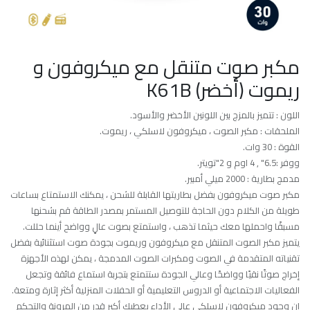
مكبر صوت متنقل مع ميكروفون و
ريموت (أخضر) K61B
اللون : تتميز بالمزج بين اللونين الأخضر والأسود.
الملحقات : مكبر الصوت ، ميكروفون لاسلكي ، ريموت.
القوة : 30 وات.
ووفر :6.5" , 4 اوم و 2"تويتر.
مدمج بطارية : 2000 ميلي أمبير.
مكبر صوت ميكروفون بفضل بطاريتها القابلة للشحن ، يمكنك الاستمتاع بساعات
طويلة من الكلام دون الحاجة للتوصيل المستمر بمصدر الطاقة قم بشحنها
مسبقًا واحملها معك حيثما تذهب ، واستمتع بصوت عالٍ وواضح أينما حللت.
يتميز مكبر الصوت المتنقل مع ميكروفون وريموت بجودة صوت استثنائية بفضل
تقنياته المتقدمة في الصوت ومكبرات الصوت المدمجة ، يمكن لهذه الأجهزة
إخراج صوتًا نقيًا وواضحًا وعالي الجودة ستتمتع بتجربة استماع فائقة وتجعل
الفعاليات الاجتماعية أو الدروس التعليمية أو الحفلات المنزلية أكثر إثارة ومتعة.
إن وجود ميكروفون لاسلكي عالي الأداء يعطيك أكبر قدر من المرونة والتحكم