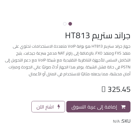
جراند ستريم HT813
جهاز جراند ستريم HT813 هو بوابة VoIP متعددة الاستخدامات تحتوي على
منفذ FXS ومنفذ FXO، بالإضافة إلى راوتر NAT مدمج بسرعة جيجابت. يتيح
التكامل السلس للأجهزة التناظرية التقليدية مع شبكة VoIP مع دعم التحويل إلى
PSTN في حالة فشل الشبكة. يوفر هذا الجهاز أداءً صوتيًا عالي الجودة وميزات
أمان محسّنة، مما يجعله مثاليًا للاستخدام في المنزل أو الأعمال.

325.45
إضافة إلى عربة التسوق
اشترِ الآن
SKU:
N/A