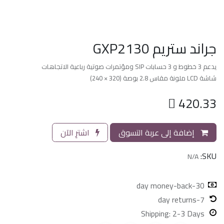
جراند ستريم GXP2130
يدعم 3 خطوط و 3 حسابات SIP ومؤتمرات صوتية رباعية الاتجاهات
شاشة LCD ملونة مقاس 2.8 بوصة (320 × 240)

420.33
إضافة إلى عربة التسوق
اشترِ الآن
SKU:
N/A
30-day money-back
7-day returns
Shipping: 2-3 Days