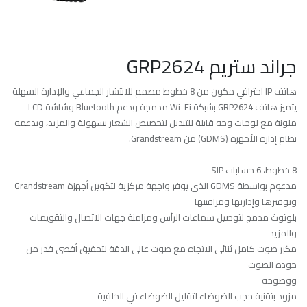
جراند ستريم GRP2624
هاتف IP احترافي مكون من 8 خطوط مصمم للانتشار الجماعي والإدارة السهلة
يتميز هاتف GRP2624 بشبكة Wi-Fi مدمجة ودعم Bluetooth وشاشة LCD
ملونة مع لوحات وجه قابلة للتبديل لتخصيص الشعار بسهولة والمزيد، ويدعمه
نظام إدارة الأجهزة (GDMS) من Grandstream.
8 خطوط، 6 حسابات SIP
مدعوم بواسطة GDMS الذي يوفر واجهة مركزية لتكوين أجهزة Grandstream
وتوفيرها وإدارتها ومراقبتها
بلوتوث مدمج لتوصيل سماعات الرأس ومزامنة جهات الاتصال والتقويمات
والمزيد
مكبر صوت كامل ثنائي الاتجاه مع صوت عالي الدقة لتحقيق أقصى قدر من
جودة الصوت
ووضوحه
مزود بتقنية حجب الضوضاء لتقليل الضوضاء في الخلفية