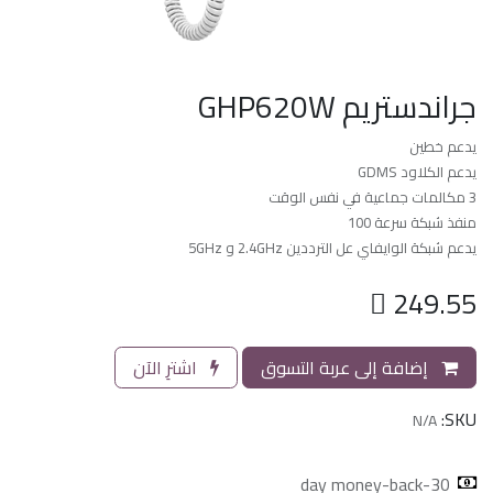
جراندستريم GHP620W
يدعم خطين
يدعم الكلاود GDMS
3 مكالمات جماعية في نفس الوقت
منفذ شبكة سرعة 100
يدعم شبكة الوايفاي عل الترددين 2.4GHz و 5GHz

249.55
إضافة إلى عربة التسوق
اشترِ الآن
SKU:
N/A
30-day money-back