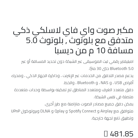
مكبر صوت واي فاي لاسلكي ذكي
متدفق مع بلوتوث , بلوتوث 5.0
مسافة 10 م من ديسبا
امبليفاير رقمي لبث الموسيقى عبر الشبكة دون تحديد المسافة أو عبر
Bluetooth 5.0 حتى 30 مترًا.
يدعم مصدر التدفق من الخدمات عبر الإنترنت ، وذاكرة الجهاز الذكي ، ومحرك
أقراص USB ، و NAS ، و Bluetooth ، والخط.
دفق متعدد الغرف ومتعدد المناطق تم تمكينه بواسطة وحدات متعددة
متصلة في نفس الشبكة.
يمكن دفق جميع مصادر الصوت متزامنة مع طرز أخرى.
متوافق مع Airplay و Spotify Connect و Qplay و DLNA وبروتوكول UPnP
وتطبيق تابع لجهة خارجية.

481.85