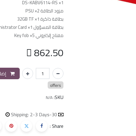
DS-KABV6114-RS ×1
مزود الطاقة PSU ×2
بطاقة ذاكرة 32GB TF ×1
بطاقة المسؤول Administrator Card ×1
مفتاح إلكتروني Key fob ×5

862.50
إضاف
offers
SKU:
N/A
Shipping: 2-3 Days
30-day money-back
Share :