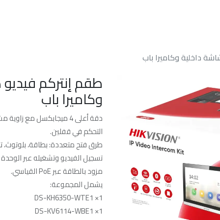
الرئسيه
من نحن
خدماتنا
الدعم الفن
شة داخلية وكاميرا باب
طقم إنتركم فيديو
وكاميرا باب
دقة أعلى 4 ميجابكسل مع زاوية مشاهدة 150°.
التحكم في قفلين.
طرق فتح متعددة: بطاقة، بلوتوث، تطبيق Hik-Connect، أو من وحد
تسجيل الفيديو وتشغيله عبر الوحدة ال
مزود بالطاقة عبر PoE القياسي.
يشمل المجموعة:
DS-KH6350-WTE1 ×1
DS-KV6114-WBE1 ×1