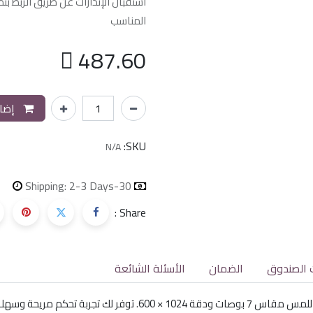
استقبال الإنذارات عن طريق الربط بن
المناسب

487.60
إضاف
SKU:
N/A
Shipping: 2-3 Days
30-day money-back
Share :
 الصندوق
الضمان
الأسئلة الشائعة