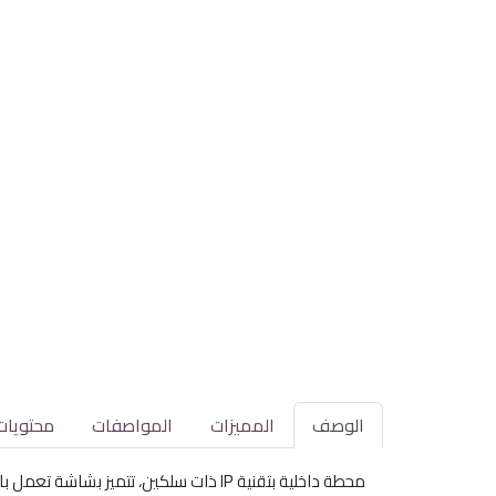
الوصف
المميزات
المواصفات
محتويات
محطة داخلية بتقنية IP ذات سلكين، تتميز بشاشة تعمل باللمس مقاس 7 بوصات ودقة 1024 × 600. توفر لك تجربة تحكم مريحة وسهلة عبر تطبيق Hik-Connect المحمول.