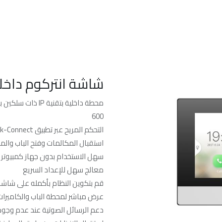
الرئسيه
من نحن
خدماتنا
الدعم الفن
شاشة انتركوم داخل
600
التحكم المريح عبر تطبيق Hik-Connect المحمول
استقبال المكالمات وفتح الباب وال
سهل الاستخدام بدون جهاز كمبيوتر
معالج سهل للإعداد السريع
قم بتكوين النظام بأكمله على شاش
عرض مباشر لمحطة الباب والكاميرات
دعم الرسائل الصوتية عند عدم وجود 