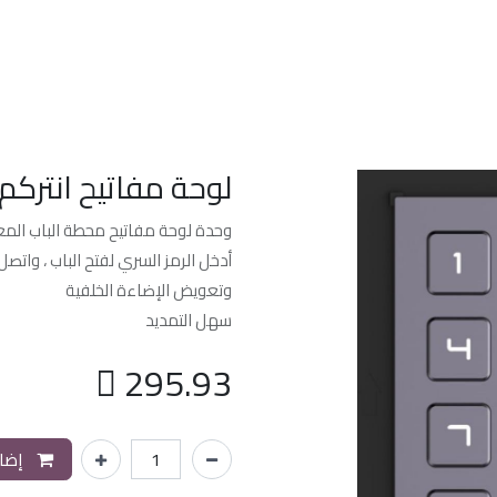
الرئسيه
من نحن
خدماتنا
الدعم الفن
لوحة مفاتيح انترك
وحدة لوحة مفاتيح محطة الباب المعيار
أدخل الرمز السري لفتح الباب ، واتصل
وتعويض الإضاءة الخلفية
سهل التمديد

295.93
إضاف