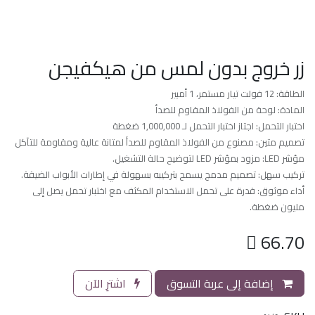
زر خروج بدون لمس من هيكفيجن
الطاقة: 12 فولت تيار مستمر، 1 أمبير
المادة: لوحة من الفولاذ المقاوم للصدأ
اختبار التحمل: اجتاز اختبار التحمل لـ 1,000,000 ضغطة
تصميم متين: مصنوع من الفولاذ المقاوم للصدأ لمتانة عالية ومقاومة للتآكل
مؤشر LED: مزود بمؤشر LED لتوضيح حالة التشغيل.
تركيب سهل: تصميم مدمج يسمح بتركيبه بسهولة في إطارات الأبواب الضيقة.
أداء موثوق: قدرة على تحمل الاستخدام المكثف مع اختبار تحمل يصل إلى
مليون ضغطة.

66.70
إضافة إلى عربة التسوق
اشترِ الآن