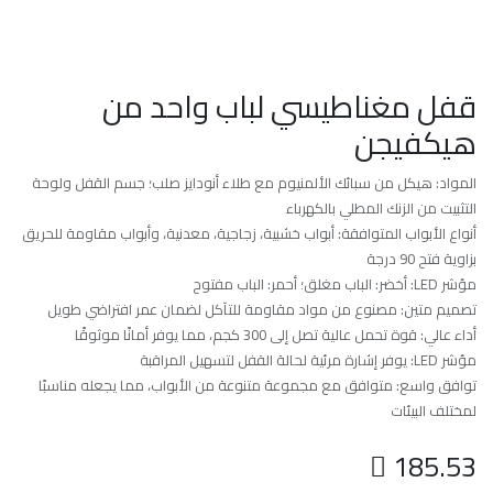
قفل مغناطيسي لباب واحد من
هيكفيجن
المواد: هيكل من سبائك الألمنيوم مع طلاء أنودايز صلب؛ جسم القفل ولوحة
التثبيت من الزنك المطلي بالكهرباء
أنواع الأبواب المتوافقة: أبواب خشبية، زجاجية، معدنية، وأبواب مقاومة للحريق
بزاوية فتح 90 درجة
مؤشر LED: أخضر: الباب مغلق؛ أحمر: الباب مفتوح
تصميم متين: مصنوع من مواد مقاومة للتآكل لضمان عمر افتراضي طويل
أداء عالي: قوة تحمل عالية تصل إلى 300 كجم، مما يوفر أمانًا موثوقًا
مؤشر LED: يوفر إشارة مرئية لحالة القفل لتسهيل المراقبة
توافق واسع: متوافق مع مجموعة متنوعة من الأبواب، مما يجعله مناسبًا
لمختلف البيئات

185.53