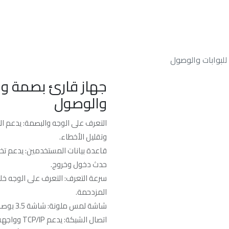
الرئسيه
من نحن
خدماتنا
الدعم الفن
لبوابات والوصول
جهاز قارئ بصمة وو
والوصول
التعرف على الوجه والبصمة: يدعم ال
وتقليل الأخطاء.
حدث دخول وخروج.
المزدحمة.
شاشة لمس ملونة: شاشة 3.5 بوصة عالية الدقة لتسهيل التفاعل مع المستخدم.
اتصال الشبكة: يدعم TCP/IP وواجهة USB لنقل البيانات بشكل سريع وآمن.