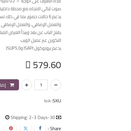
مدة التعرف على الوجه ＜ 0.2 ثانية/مستخدم؛ معدل دقة التعرف على الوجه ≥ 99%
صوت ثنائي الاتجاه مع محطة داخلية
يدعم 6 حالات حضور، بما في ذلك
والعمل الإضافي، والعمل الإضافي ا
يفتح الباب عن بعد ويبدأ العرض المباشر عبر ect
التكوين عبر عميل الويب
يدعم بروتوكول ISAPI وISUP5.0

579.60
إضاف
SKU:
N/A
Shipping: 2-3 Days
30-day money-back
Share :