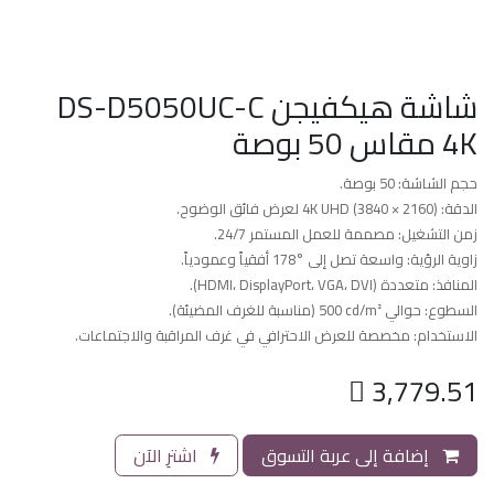
شاشة هيكفيجن DS-D5050UC-C
4K مقاس 50 بوصة
حجم الشاشة: ‎50 بوصة‎.
الدقة: ‎4K UHD (3840 × 2160)‎ لعرض فائق الوضوح.
زمن التشغيل: مصممة للعمل المستمر ‎24/7‎.
زاوية الرؤية: واسعة تصل إلى ‎178°‎ أفقياً وعمودياً.
المنافذ: متعددة (HDMI، DisplayPort، VGA، DVI).
السطوع: حوالي ‎500 cd/m²‎ (مناسبة للغرف المضيئة).
الاستخدام: مخصصة للعرض الاحترافي في غرف المراقبة والاجتماعات.

3,779.51
إضافة إلى عربة التسوق
اشترِ الآن