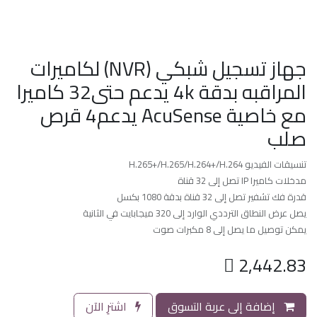
جهاز تسجيل شبكي (NVR) لكاميرات
المراقبه بدقة 4k يدعم حتى32 كاميرا
مع خاصية AcuSense يدعم4 قرص
صلب
تنسيقات الفيديو H.265+/H.265/H.264+/H.264
مدخلات كاميرا IP تصل إلى 32 قناة
قدرة فك تشفير تصل إلى 32 قناة بدقة 1080 بكسل
يصل عرض النطاق الترددي الوارد إلى 320 ميجابايت في الثانية
يمكن توصيل ما يصل إلى 8 مكبرات صوت

2,442.83
إضافة إلى عربة التسوق
اشترِ الآن