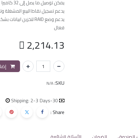
يمكن توصيل ما يصل إلى 32 كاميرا شبكة
يدعم تسجيل نقاط البيع المشغلة وت
يدعم وضع RAID لتخزين ا
فعال

2,214.13
إضاف
SKU:
N/A
Shipping: 2-3 Days
30-day money-back
Share :
 الصندوق
الضمان
الأسئلة الشائعة