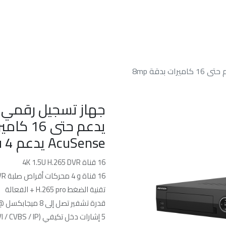
الرئسيه
من نحن
خدماتنا
الدعم الفن
جهاز تسجيل رقمي لكاميرات (DVR) المراقبه يدعم حتى 16 كاميرات بدقة 8mp
AcuSense يدعم 4 قرص صلب
16 قناة 4K 1.5U H.265 DVR
16 قناة و 4 محركات أقراص صلبة 1.5U DVR
تقنية الضغط H.265 pro + الفعالة
قدرة تشفير تصل إلى 8 ميجابكسل @ 12 إطارًا في الثانية
5 إشارات دخل تكيفي (HDTVI / AHD / CVI / CVBS / IP)