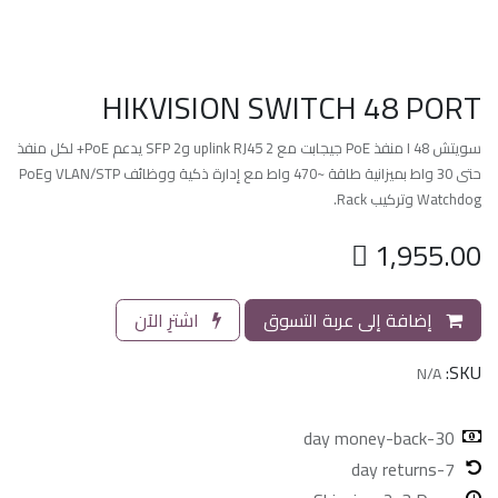
HIKVISION SWITCH 48 PORT
سويتش I 48 منفذ PoE جيجابت مع 2 uplink RJ45 و2 SFP يدعم PoE+ لكل منفذ
حتى 30 واط بميزانية طاقة ~470 واط مع إدارة ذكية ووظائف VLAN/STP وPoE
Watchdog وتركيب Rack.

1,955.00
إضافة إلى عربة التسوق
اشترِ الآن
SKU:
N/A
30-day money-back
7-day returns