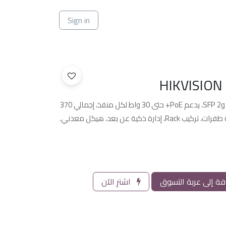
ي
Sign in
HIKVISION
سويتش ذكي PoE 24 منفذ جيجابت و2 SFP، يدعم PoE+ حتى 30 واط لكل منفذ، إجمالي 370
ة إلى عربة التسوق
اشترِ الآن