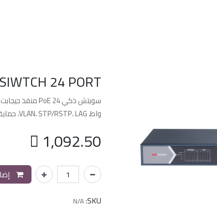
الرئسيه
من نحن
خدماتنا
الدعم الفن
 SIWTCH 24 PORT
واط، VLAN، STP/RSTP، LAG، حماية طفرات، تركيب Rack، إدارة ذكية عن بعد، هيكل معدني.

1,092.50
إضاف
SKU:
N/A