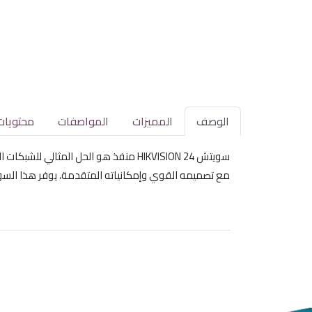
الوصف
المميزات
المواصفات
محتويات
سويتش HIKVISION 24 منفذ هو الحل المثالي للشبكات الذكية. يتميز بتقنية PoE التي توفر الطاقة للأجهزة المتصلة، مما يجعله خيارًا مثاليًا للمكاتب والمشاريع الصغيرة.
مع تصميمه القوي وإمكانياته المتقدمة، يوفر هذا السويتش