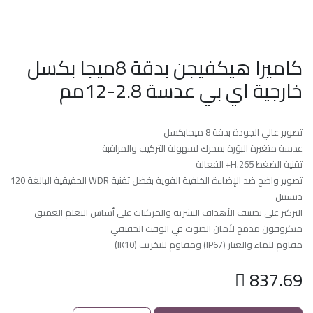
كاميرا هيكفيجن بدقة 8ميجا بكسل
خارجية اي بي عدسة 2.8-12مم
تصوير عالي الجودة بدقة 8 ميجابكسل
عدسة متغيرة البؤرة بمحرك لسهولة التركيب والمراقبة
تقنية الضغط H.265+ الفعالة
تصوير واضح ضد الإضاءة الخلفية القوية بفضل تقنية WDR الحقيقية البالغة 120
ديسيبل
التركيز على تصنيف الأهداف البشرية والمركبات على أساس التعلم العميق
ميكروفون مدمج لأمان الصوت في الوقت الحقيقي
مقاوم للماء والغبار (IP67) ومقاوم للتخريب (IK10)

837.69