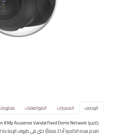
الوصف
المميزات
المواصفات
محتويات
كاميرا Hikvision 8 Mp Acusense Vandal Fixed Dome Network هي الحل الأمثل لمراقبة الأماكن الداخلية. تتميز بجودة تصوير عالية وميزات متقدمة لضمان أمانك.
تقدم هذه الكاميرا أداءً ممتازًا حتى في ظروف الإضاءة الص