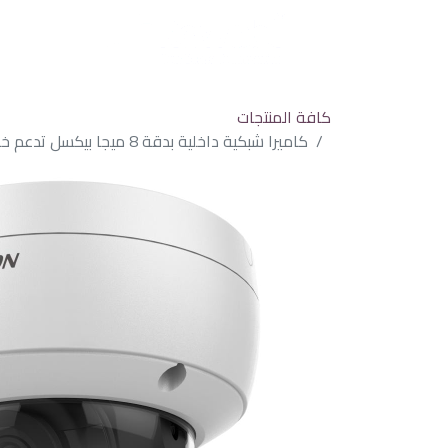
كافة المنتجات
كاميرا شبكية داخلية بدقة 8 ميجا بيكسل تدعم خاصية AcuSense تدعم الصوت