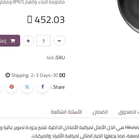
مقاومة الماء والغبار (IP67) ومقاومة التخريب (IK10)

452.03
إضاف
SKU:
N/A
Shipping: 2-3 Days
30-day money-back
Share :
 الصندوق
الضمان
الأسئلة الشائعة
عبة، مما يجعلها الخيار المثالي لمراقبة الأفراد والمركبات.