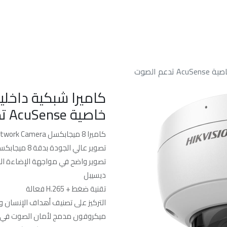
الرئسيه
من نحن
خدماتنا
الدعم الفن
خاصية AcuSense تدعم الصوت
كاميرا 8 ميجابكسل AcuSense Vandal Fixed Dome Network Camera
تصوير عالي الجودة بدقة 8 ميجابكسل
ديسيبل
تقنية ضغط + H.265 فعالة
التركيز على تصنيف أهداف الإنسان 
ميكروفون مدمج لأمان الصوت في 