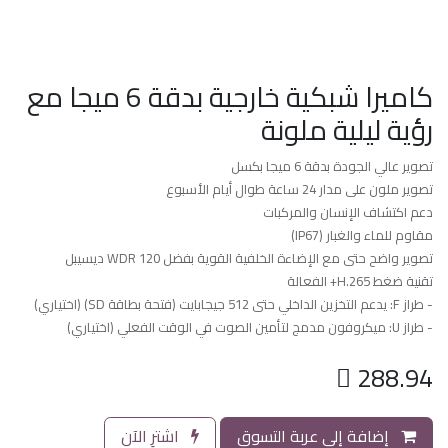
كاميرا شبكية خارجية بدقة 6 ميجا مع
رؤية ليلية ملونة
تصوير عالي الجودة بدقة 6 ميجا بكسل
تصوير ملون على مدار 24 ساعة طوال أيام الأسبوع
دعم اكتشاف الإنسان والمركبات
مقاوم للماء والغبار (IP67)
تصوير واضح حتى مع الإضاءة الخلفية القوية بفضل WDR 120 ديسيبل
تقنية ضغط H.265+ الفعالة
- طراز F: يدعم التخزين الداخلي حتى 512 جيجابايت (فتحة بطاقة SD) (اختياري)
- طراز U: ميكروفون مدمج لتأمين الصوت في الوقت الفعلي (اختياري)

288.94
إضافة إلى عربة التسوق
اشترِ الآن