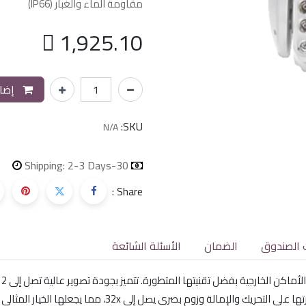
مقاومة الماء والغبار (IP66)

1,925.10
إضاف
SKU:
N/A
Shipping: 2-3 Days
30-day money-back
Share :
 الصندوق
الضمان
الأسئلة الشائعة
وم بصري يصل إلى 32x، مما يجعلها الخيار المثالي للأمان والمراقبة.