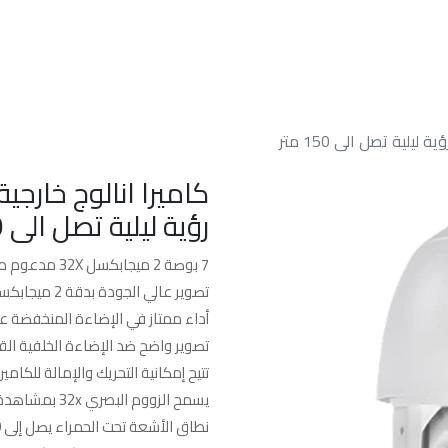
الرئسيه
من نحن
خدماتنا
الدعم الفن
رؤية ليلية تصل الى 150 متر
7 بوصة 2 ميجابكسل 32X مدعوم من DarkFighter IR Analog Speed Dome
تصوير عالي الجودة بدقة 2 ميجابكسل
أداء ممتاز في الإضاءة المنخفضة عبر تقنية er
تصوير واضح ضد الإضاءة الخلفية القوية بفضل 
تتيح إمكانية التحريك والإمالة للكام
يسمح الزووم البصري 32x بمشاهدة أقرب للأهداف في مناطق شاسعة
نطاق الأشعة تحت الحمراء يصل إلى 150 مترًا يضمن السلامة في الليل