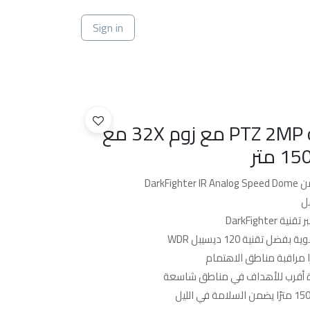
ي
Sign in
كاميرا انالوج خارجية PTZ 2MP مع زوم 32X مع
DarkFight
تقنية 120 ديسيبل WDR
يرا مراقبة مناطق الاهتمام