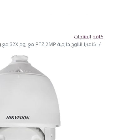
كافة المنتجات
كاميرا انالوج خارجية PTZ 2MP مع زوم 32X مع رؤية ليلية تصل الى 150 متر