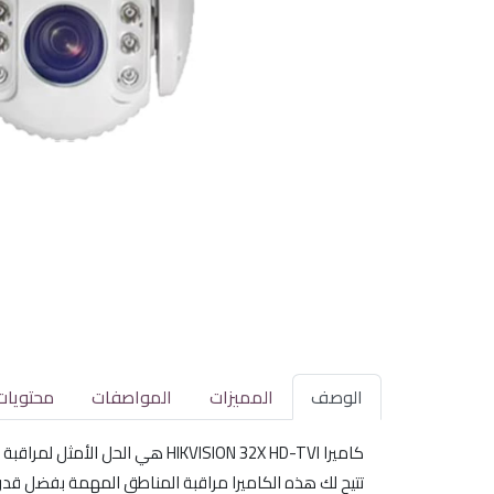
الوصف
المميزات
المواصفات
محتويات
كاميرا HIKVISION 32X HD-TVI هي الحل الأمثل لمراقبة الأماكن الخارجية بفضل تقنيتها المتطورة. تتميز بجودة تصوير عالية تصل إلى 2 ميجابكسل وأداء ممتاز في الإضاءة المنخفضة.
تتيح لك هذه الكاميرا مراقبة المناطق المهمة بفضل قدرتها على التحريك والإمالة وز