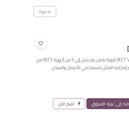
ي
Sign in
DP752 عبارة عن محطة قاعدة DECT VoIP قوية تقترن بما يصل إلى 5 من أجهزة DECT من
ة إلى عربة التسوق
اشترِ الآن