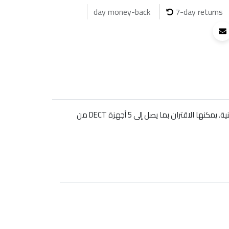
7-day returns
جراند ستريم DP752 هو محطة قاعدة DECT VoIP متطورة، مصممة لتوفير تجربة اتصال سلسة للمستخدمين في البيئات التجارية والسكنية. يمكنها الاقتران بما يصل إلى 5 أجهزة DECT من