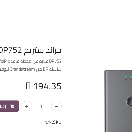
الرئسيه
من نحن
خدماتنا
الدعم الفن
جراند ستريم DP752
سلسلة DP من Grandstream لتوفير إمكانية التنقل لمستخدمي الأعمال والسكن.

194.35
إضاف
SKU:
N/A