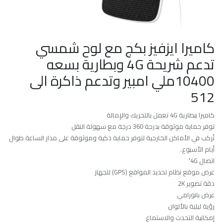
كاميرا ايزفيز بكج مع لوح شمسي
تدعم شريحة 4G وبطارية بسعه
10400ملي امبير وتدعم ذاكرة الى
512
كاميرا ببطارية 4G تعمل بالتحريك والإمالة
توفر حماية موثوقة بدرجة 360 درجة مع سهولة النقل
تُركب في الأماكن الخارجية لتوفر حماية ذكية وموثوقة على مدار الساعة طوال
أيام الأسبوع.
اتصال ¹4G
عرض موقع نظام تحديد المواقع (GPS) للجهاز
دقة تصوير 2K
عرض بانورامي
رؤية ليلية بالألوان
إمكانية التحدث والاستماع