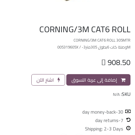
CORNING/3M CAT6 ROLL
CORNING/3M CAT6 ROLL 305MTR
Mوصلة كات 6بطول 305متر3- / 005319605X

908.50
إضافة إلى عربة التسوق
اشترِ الآن
SKU:
N/A
30-day money-back
7-day returns
Shipping: 2-3 Days