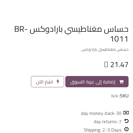
حساس مغناطيسي بارادوكس BR-
1011
حساس مغناطيسي بارادوكس

21.47
إضافة إلى عربة التسوق
اشترِ الآن
SKU:
N/A
30-day money-back
7-day returns
Shipping: 2-3 Days